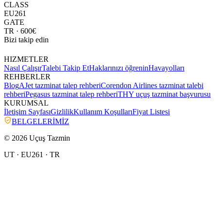
CLASS
EU261
GATE
TR
· 600€
Bizi takip edin
HIZMETLER
Nasıl Çalışır
Talebi Takip Et
Haklarınızı öğrenin
Havayolları
REHBERLER
Blog
AJet tazminat talep rehberi
Corendon Airlines tazminat talebi
rehberi
Pegasus tazminat talep rehberi
THY uçuş tazminat başvurusu
KURUMSAL
İletişim Sayfası
Gizlilik
Kullanım Koşulları
Fiyat Listesi
BELGELERİMİZ
© 2026 Uçuş Tazmin
UT · EU261 ·
TR