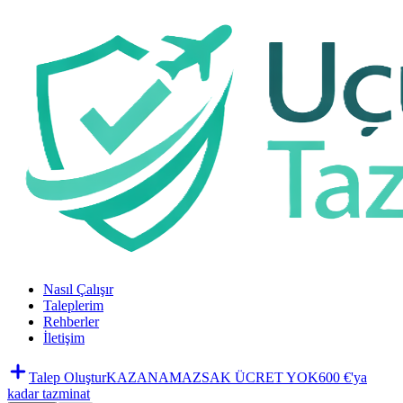
Nasıl Çalışır
Taleplerim
Rehberler
İletişim
Talep Oluştur
KAZANAMAZSAK ÜCRET YOK
600 €'ya
kadar tazminat