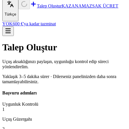
Talep Oluştur
KAZANAMAZSAK ÜCRET
Türkçe
YOK
600 €'ya kadar tazminat
Talep Oluştur
Uçuş aksaklığınızı paylaşın, uygunluğu kontrol edip süreci
yönlendirelim.
Yaklaşık 3–5 dakika sürer · Dilerseniz panelinizden daha sonra
tamamlayabilirsiniz.
Başvuru adımları
Uygunluk Kontrolü
1
Uçuş Güzergahı
2