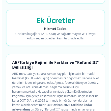
Ek Ücretler
Hizmet İadesi
Geciken bagajlar (12-30 saat) ve sağlanamayan Wi-Fi veya
koltuk seçim ücretleri kesintisiz iade edilir.
AB/Türkiye Rejimi ile Farklar ve "Refund III"
Belirsizliği
ABD mevzuatı, yolculara zaman kayıpları için sabit bir maddi
tazminat (€250 - €600 gibi) ödenmesini öngörmez, sadece bilet
ücretinin iadesini garanti eder. Ayrıca, federal düzeyde ücretsiz
yemek ve otel konaklaması sağlama zorunluluğu
bulunmamaktadır. Havayollarının iade yükümlülüklerinden
kaçınmak için gerçekleştirdikleri uçuş numarası değişikliklerine
karşı DOT, 5 Aralık 2025 tarihinde bir yürütmeyi durdurma
kararı alarak denetimleri
30 Haziran 2026 tarihine kadar
askıya almıştır.
Süreç "Refund III" kapsamında nihai karara