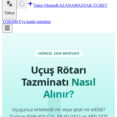
Talep Oluştur
KAZANAMAZSAK ÜCRET
Türkçe
YOK
600 €'ya kadar tazminat
GÜNCEL 2026 MEVZUATI
Uçuş Rötarı
Tazminatı
Nasıl
Alınır?
Uçuşunuz ertelendi mi veya iptal mi edildi?
Türkiye (SHY-YOLCU), AB (EU261) ve ABD DOT