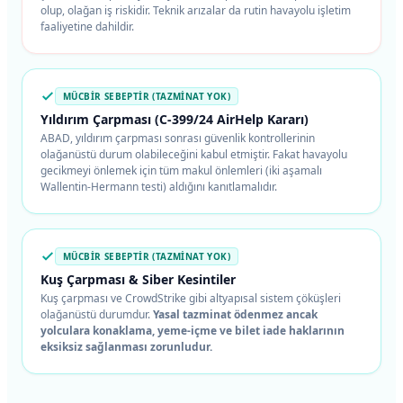
olup, olağan iş riskidir. Teknik arızalar da rutin havayolu işletim
faaliyetine dahildir.
MÜCBİR SEBEPTİR (TAZMINAT YOK)
Yıldırım Çarpması (C-399/24 AirHelp Kararı)
ABAD, yıldırım çarpması sonrası güvenlik kontrollerinin
olağanüstü durum olabileceğini kabul etmiştir. Fakat havayolu
gecikmeyi önlemek için tüm makul önlemleri (iki aşamalı
Wallentin-Hermann testi) aldığını kanıtlamalıdır.
MÜCBİR SEBEPTİR (TAZMINAT YOK)
Kuş Çarpması & Siber Kesintiler
Kuş çarpması ve CrowdStrike gibi altyapısal sistem çöküşleri
olağanüstü durumdur.
Yasal tazminat ödenmez ancak
yolculara konaklama, yeme-içme ve bilet iade haklarının
eksiksiz sağlanması zorunludur.