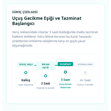
SÜREÇ ÇIZELGESI
Uçuş Gecikme Eşiği ve Tazminat
Başlangıcı
Varış noktasındaki rötarlar 3 saati bulduğunda maktu tazminat
hakkınız tetiklenir. Yolcu lehine korunan bu kural, havayolu
şirketlerinin erteleme taleplerine karşı en güçlü yasal
dayanağınızdır.
TAZMINAT
SÜREÇ BAŞI
İKRAM
KONAKLAMA
AKTIF
3 Saat
Kalkış
4+ Saat
2 Saat
Uçuş Rötarı
Kapı Kapanışı
Otel & Transfer
Tazminatı
Yiyecek & İçecek