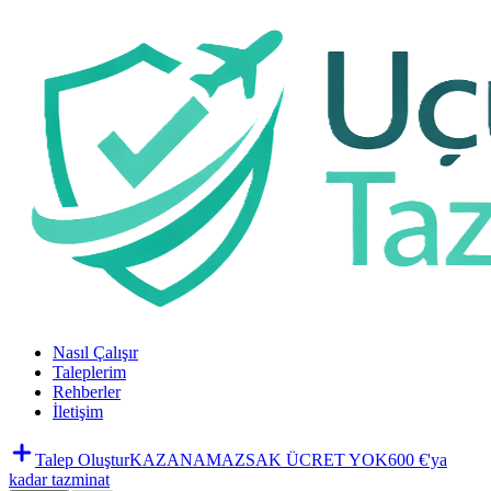
Nasıl Çalışır
Taleplerim
Rehberler
İletişim
Talep Oluştur
KAZANAMAZSAK ÜCRET YOK
600 €'ya
kadar tazminat