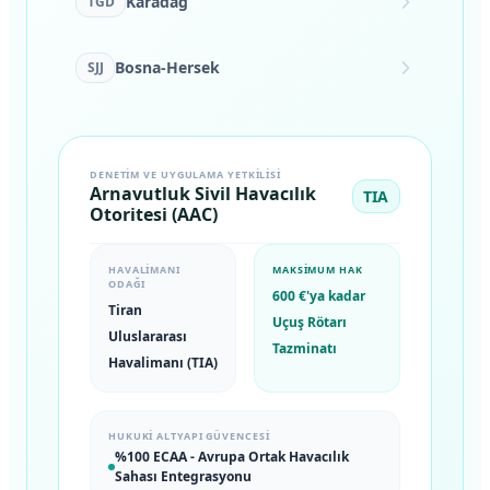
Karadağ
TGD
Bosna-Hersek
SJJ
DENETIM VE UYGULAMA YETKILISI
Arnavutluk Sivil Havacılık
TIA
Otoritesi (AAC)
HAVALIMANI
MAKSIMUM HAK
ODAĞI
600 €'ya kadar
Tiran
Uçuş Rötarı
Uluslararası
Tazminatı
Havalimanı (TIA)
HUKUKI ALTYAPI GÜVENCESI
%100 ECAA - Avrupa Ortak Havacılık
Sahası Entegrasyonu