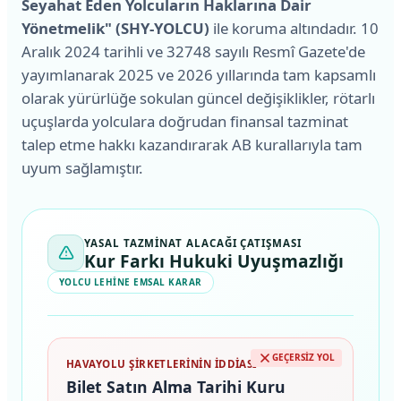
Seyahat Eden Yolcuların Haklarına Dair
Yönetmelik" (SHY-YOLCU)
ile koruma altındadır. 10
Aralık 2024 tarihli ve 32748 sayılı Resmî Gazete'de
yayımlanarak 2025 ve 2026 yıllarında tam kapsamlı
olarak yürürlüğe sokulan güncel değişiklikler, rötarlı
uçuşlarda yolculara doğrudan finansal tazminat
talep etme hakkı kazandırarak AB kurallarıyla tam
uyum sağlamıştır.
YASAL TAZMINAT ALACAĞI ÇATIŞMASI
Kur Farkı Hukuki Uyuşmazlığı
YOLCU LEHINE EMSAL KARAR
GEÇERSIZ YOL
HAVAYOLU ŞIRKETLERININ İDDIASI
Bilet Satın Alma Tarihi Kuru