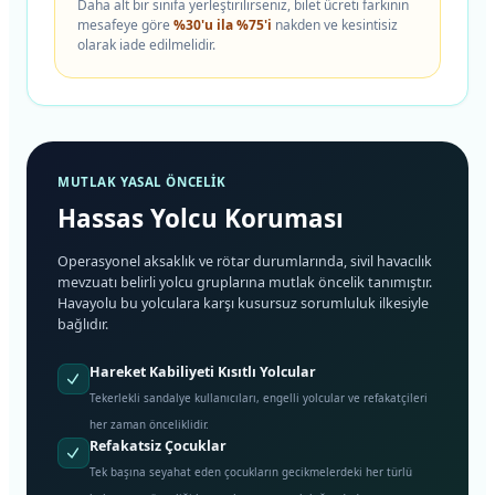
Daha alt bir sınıfa yerleştirilirseniz, bilet ücreti farkının
mesafeye göre
%30'u ila %75'i
nakden ve kesintisiz
olarak iade edilmelidir.
MUTLAK YASAL ÖNCELIK
Hassas Yolcu Koruması
Operasyonel aksaklık ve rötar durumlarında, sivil havacılık
mevzuatı belirli yolcu gruplarına mutlak öncelik tanımıştır.
Havayolu bu yolculara karşı kusursuz sorumluluk ilkesiyle
bağlıdır.
Hareket Kabiliyeti Kısıtlı Yolcular
Tekerlekli sandalye kullanıcıları, engelli yolcular ve refakatçileri
her zaman önceliklidir.
Refakatsiz Çocuklar
Tek başına seyahat eden çocukların gecikmelerdeki her türlü