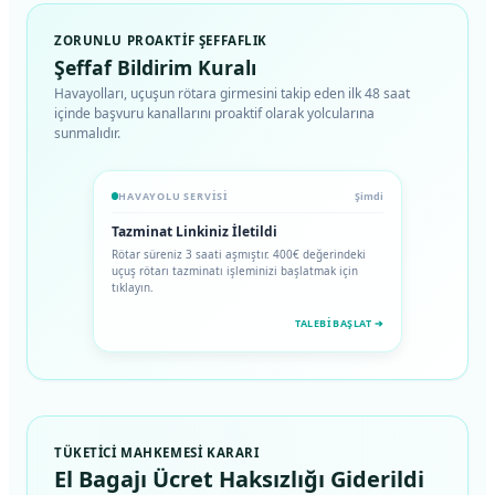
ZORUNLU PROAKTIF ŞEFFAFLIK
Şeffaf Bildirim Kuralı
Havayolları, uçuşun rötara girmesini takip eden ilk 48 saat
içinde başvuru kanallarını proaktif olarak yolcularına
sunmalıdır.
HAVAYOLU SERVISI
Şimdi
Tazminat Linkiniz İletildi
Rötar süreniz 3 saati aşmıştır. 400€ değerindeki
uçuş rötarı tazminatı işleminizi başlatmak için
tıklayın.
TALEBI BAŞLAT ➔
TÜKETICI MAHKEMESI KARARI
El Bagajı Ücret Haksızlığı Giderildi