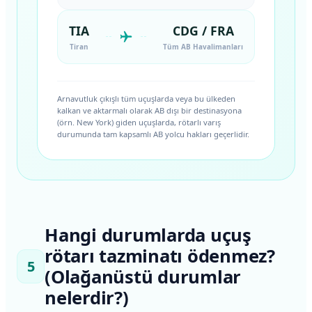
TIA
CDG / FRA
Tiran
Tüm AB Havalimanları
Arnavutluk çıkışlı tüm uçuşlarda veya bu ülkeden
kalkan ve aktarmalı olarak AB dışı bir destinasyona
(örn. New York) giden uçuşlarda, rötarlı varış
durumunda tam kapsamlı AB yolcu hakları geçerlidir.
Hangi durumlarda uçuş
rötarı tazminatı ödenmez?
5
(Olağanüstü durumlar
nelerdir?)