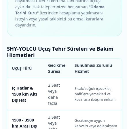
dayatması tüketici koruma kanunlarına açıkça
aykırıdır. Hak taleplerinizde her zaman
"Ödeme
Tarihi Kuru"
üzerinden hesaplama yapılmasını
isteyin veya yasal takibinizi bu emsal kararlara
dayandırın.
SHY-YOLCU Uçuş Tehir Süreleri ve Bakım
Hizmetleri
Gecikme
Sunulması Zorunlu
Uçuş Türü
Süresi
Hizmet
2 Saat
İç Hatlar &
Sıcak/soğuk içecekler,
veya
1500 km Altı
hafif ara yemekleri ve
daha
kesintisiz iletişim imkanı.
Dış Hat
fazla
3 Saat
1500 - 3500
Gecikmeye uygun
veya
km Arası Dış
kahvaltı veya öğle/akşam