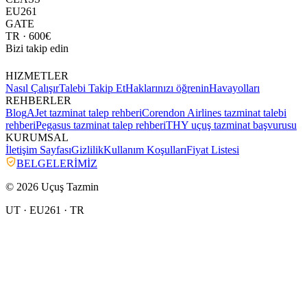
EU261
GATE
TR
· 600€
Bizi takip edin
HIZMETLER
Nasıl Çalışır
Talebi Takip Et
Haklarınızı öğrenin
Havayolları
REHBERLER
Blog
AJet tazminat talep rehberi
Corendon Airlines tazminat talebi
rehberi
Pegasus tazminat talep rehberi
THY uçuş tazminat başvurusu
KURUMSAL
İletişim Sayfası
Gizlilik
Kullanım Koşulları
Fiyat Listesi
BELGELERİMİZ
© 2026 Uçuş Tazmin
UT · EU261 ·
TR